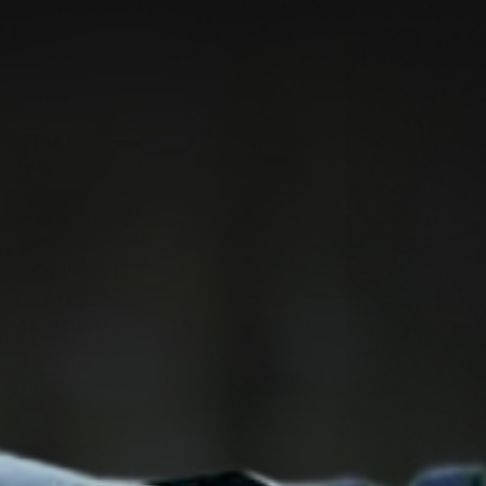
Materiale
Solid full-metallkonstruksjon
Dimensjoner (H x B x D)
57 mm x 38 mm x 12 mm
Vekt
Ca. 57 gram
Produksjonsland
USA (Bradford, PA)
Spesifikasjoner
Dokumenter
Info om aldersgrense