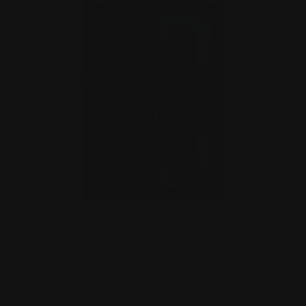
Zippo Neon Cassette Lighter
Zippo
Zippo og Lighter
46693
Leverandør:
Type:
SKU:
kr 649,00.-
Ordinær pris