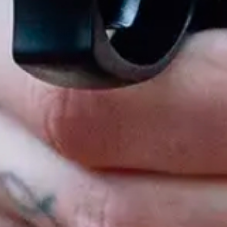
Kundeanmeldelser
Vær den første til å skrive en anmeldelse
Skriv en anmeldelse
Ingen elementer funnet
Facebook
Instagram
YouTube
TikTok
Twitter
Snapchat
KUNDESERVICE
POPULÆRE KATEGORIER
KUNDEKONTO