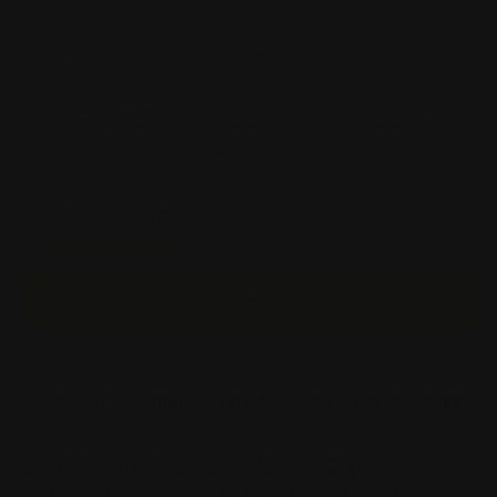
Nostalgisk og fargerikt 80-talls kassettdesign i sterke neonfarger
Knallrosa matt Frequency-finish (Hot-Pink) som skiller seg ut i
mengden
Ekte stormsikker bensinlighter som brenner stabilt overalt
Utstyrt med det velkjente og karakteristiske Zippo-klikket i lokket
Solid konstruksjon i full metall for maksimal holdbarhet og
kvalitet
Fort deg! Kun 1 på lager
Legg i handlekurv
Produktinfo
Omtaler
Relaterte produkter
Nylig sett på
Zippo Neon Cassette – Fargerik
retro stormsikker lighter i knallrosa