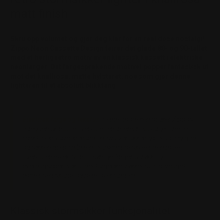
matt finish
Skru opp volumet og gjør deg klar for en real dose nostalgi!
Zippo Neon Cassette Design feirer det glade 80- og 90-tallet
med et herlig retro motiv av en klassisk kassett i elektriske
neonfarger. Det fargesprakende motivet popper fantastisk ut
mot det knallrosa, matte hylsteret, noe som gjør denne
lighteren til et absolutt blikkfang.
Elektrisk farge og tekstur:
Denne modellen bruker Zippos
"Frequency" matte overflate i en intens rosa fargetone (Hot-
Pink). Den varmebehandlede pulverlakken gir et utrolig godt
og sikkert grep i hånden. Samtidig beskytter den matte
overflaten effektivt mot synlige fingeravtrykk og
hverdagsriper, slik at det fargerike trykket (Color Image)
holder seg skarpt og pent over lang tid.
Klassisk stormsikker funksjonalitet