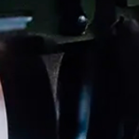
ZIPPO
Zippo Neon Cassette
Lighter
kr 649,00.-
Ordinær pris