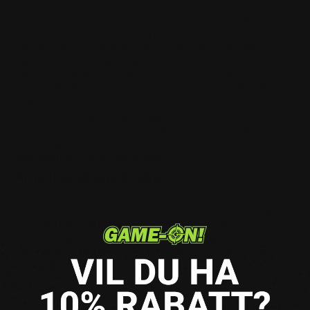
Lighteren er produsert i en solid og kompromissløs full-
metallkonstruksjon etter de nøyaktige kvalitetskravene Zippo
har vært kjent for i generasjoner. Den er utstyrt med det
legendariske vindvegg-designet (skorstein med luftehull) rundt
veken, som sørger for at flammen brenner pålitelig under
nesten alle værforhold. Du får selvfølgelig også det ikoniske og
velkjente Zippo-klikket i det sekundet du flipper lokket åpent.
Dette er en standard "Classic Case"-modell med ideelle
dimensjoner som ligger perfekt balansert i hånden. Med en vekt
på ca. 57 gram føles den akkurat så robust og slitesterk som en
ekte amerikansk brukslighter skal.
Amerikansk toppkvalitet
Dette unike produktet er stolt produsert i Bradford, USA, og
kommer ferdig pakket i en original og miljøvennlig Zippo
gaveeske. Mekanismen er fullstendig gjenfyllbar, og slitedeler
som veke og tennstein (flinter) kan enkelt byttes ut ved behov
for en hel livstids bruk.