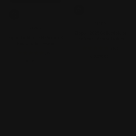
ZIPPO
ZIPPO
Zippo - 2025 Collectible of
Zippo Lighter - 360 Armor®
The Year - Armor Lighter
Red Crystal Design
(397)
(397)
kr 3.290,00.-
Ordinær pris
kr 1.899,00.-
Ordinær pris