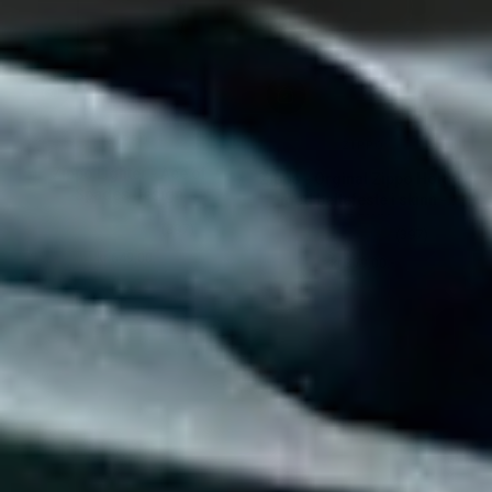
ZIPPO
ZIPPO
Zippo Lighter - Ace of
Zippo - Orginal Zippo Holder
Spades Design
med beltefeste i skinn -
BROWN
(397)
(397)
kr 649,00.-
kr 379,00.-
Ordinær pris
Ordinær pris