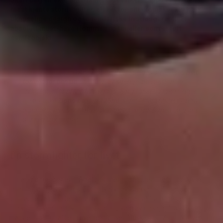
mest kjente stormlighter, elsket for sitt ikoniske "klikk",
uknuselige design og legendariske livstidsgaranti. Et
absolutt must-have i lommen på tur eller som et tøft
samleobjekt.
Tips fra butikken:
Alle Zippo lightere selges og leveres
helt
tomme for bensin
på grunn av strenge internasjonale
fraktregler for brannfarlig gods. Sørg for at du alltid legger
til en flaske
Zippo bensin 125ml
, samt ekstra stifter (flints) i
handlekurven, slik at du kan ta lighteren i bruk med én gang
pakken ankommer!
En stormlighter for livet
Enten du trenger en pålitelig lighter til bålturen i røft norsk vær,
eller en stilig hverdags-EDC (Everyday Carry), er Zippo det
opplagte valget. Det smarte designet gjør at flammen er
tilnærmet vindtett. Vi har et stort utvalg av design, fra stilren
børstet stål til tøffe graverte motiver. Husk at en Zippo krever litt