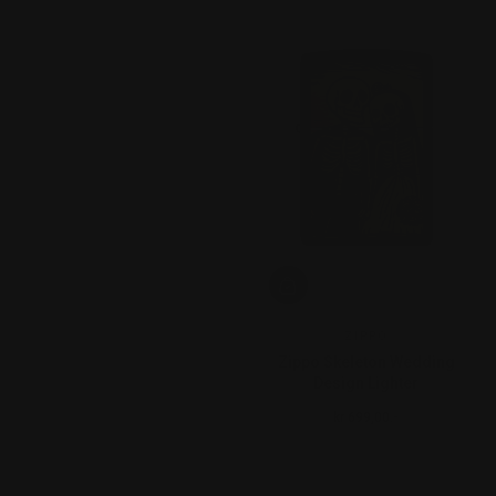
ZIPPO
Zippo Skeleton Wedding
Design Lighter
kr 699,00.-
Ordinær pris