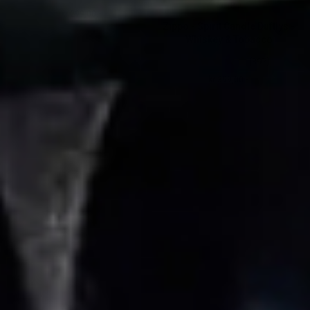
ZIPPO
kr 299,00.-
Ordinær pris
Zippo - Spirit Candle Duftlys -
Whiskey & Tobacco
(397)
kr 399,00.-
Ordinær pris