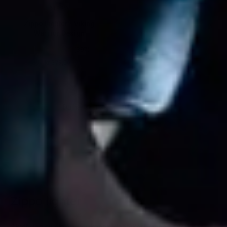
ZIPPO
Zippo Lighter - Viking
Warrior Design
(397)
kr 579,00.-
Ordinær pris
Du har sett 28 av 197 resultater.
Last mer
Zippo lighter
Skaff deg en ekte amerikansk klassiker! Zippo er verdens