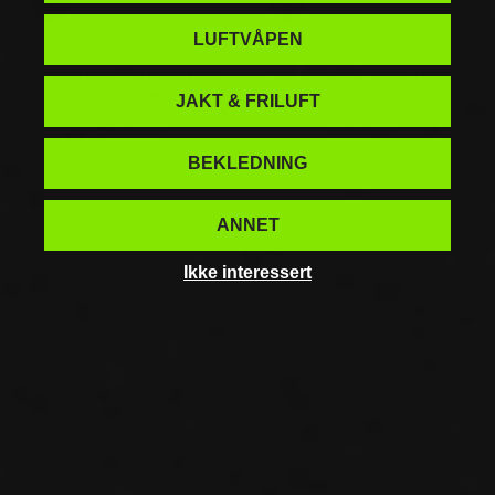
LUFTVÅPEN
ZIPPO
ZIPPO
Zippo Rietveld Day of the
Zippo Flower Skulls Lighter
Dead Lighter
JAKT & FRILUFT
kr 679,00.-
kr 849,00.-
Ordinær pris
Ordinær pris
BEKLEDNING
ANNET
Ikke interessert