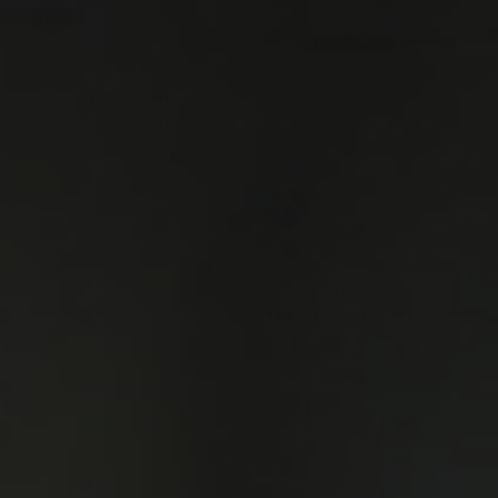
ZIPPO
Zippo Lighter - Klassisk
Høypolert Krom
(397)
kr 499,00.-
Ordinær pris
ZIPPO
Zippo Lighter - Butane
Lighter Insert - Gul Flamme
(397)
kr 599,00.-
Ordinær pris