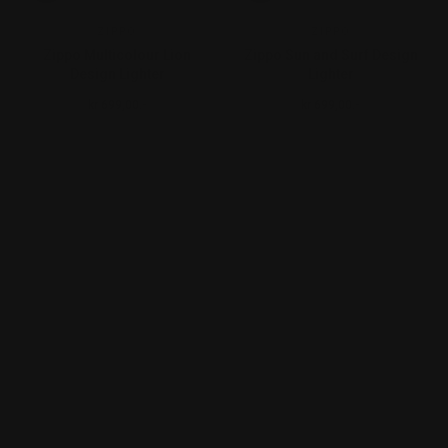
ZIPPO
ZIPPO
Zippo Multicolour Lion
Zippo Sun and Surf Design
Design Lighter
Lighter
kr 699,00.-
kr 699,00.-
Ordinær pris
Ordinær pris