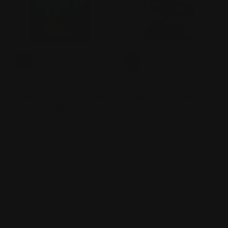
ZIPPO
ZIPPO
Zippo Forest Flicker Design
Zippo Catch of the Day
Lighter
Design Lighter
kr 749,00.-
kr 599,00.-
Ordinær pris
Ordinær pris