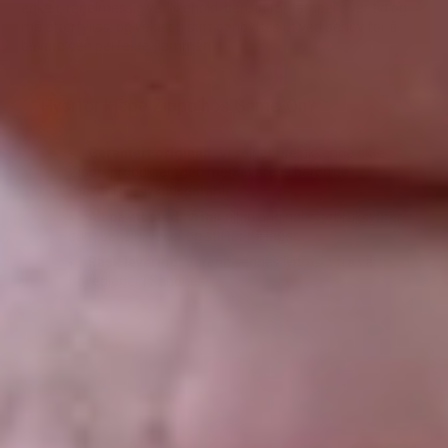
enkelt, regelmessig vedlikehold; bensin fordamper over tid og
må etterfylles, og veke og stift bør byttes ut ved behov for å
bevare den perfekte flammen.
Hvorfor kjøpe Zippo hos Game-On?
Garantert originalt:
Vi selger utelukkende ekte
Zippo-produkter med merkevarens berømte
mekaniske livstidsgaranti.
Alt på ett sted:
Vi har alltid originale forbruksvarer
som bensin, veker og stifter på lager.
Rask levering:
Varene sendes lynraskt fra vårt
hovedlager i Sandnes.