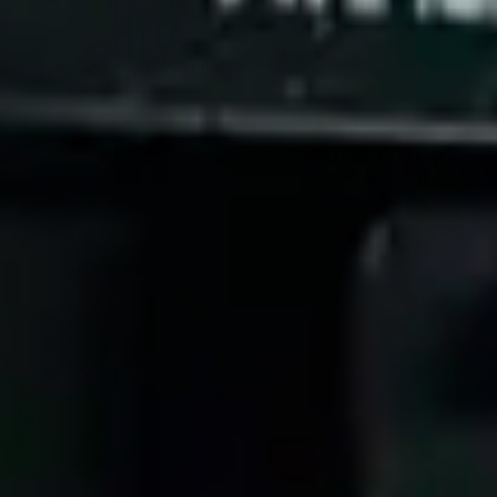
ZIPPO
Zippo - Spirit Candle Duftlys -
Bourbon & Spice
ZIPPO
(397)
kr 399,00.-
Zippo Lighter - Armor
Ordinær pris
Børstet Messing
(397)
kr 649,00.-
Ordinær pris