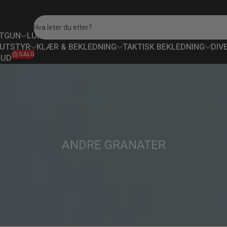
Hva leter du etter?
TGUN
LUFTVÅPEN
PAINTBALL
SIKTER & OPTIKK
SIKKERH
UTSTYR
KLÆR & BEKLEDNING
TAKTISK BEKLEDNING
DIV
SALG
BUD
ANDRE GRANATER