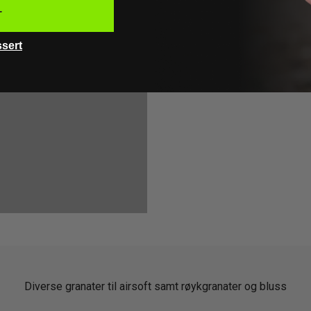
Utsolgt
T
ssert
Diverse granater til airsoft samt røykgranater og bluss