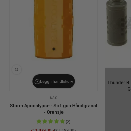
Legg i handlekurv
Thunder B 
G
ASG
Storm Apocalypse - Softgun Håndgranat
- Oransje
(2)
kr 1.079,00.-
kr 1.199,00.-