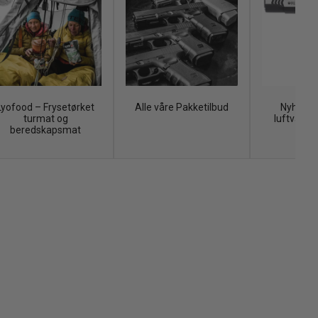
Lyofood – Frysetørket
Alle våre Pakketilbud
Nyhet – 
turmat og
luftvåpen 
beredskapsmat
uts