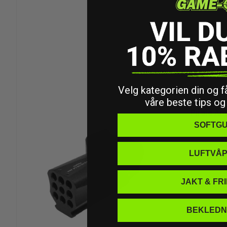
Velg kategorien din og få
våre beste tips og
Pirate Ar
SOFTG
LUFTVÅ
JAKT & FR
BEKLEDN