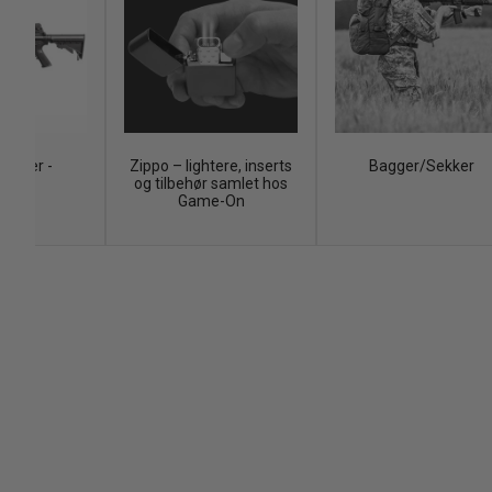
Rifler -
Zippo – lightere, inserts
Bagger/Sekker
esett
og tilbehør samlet hos
Game-On