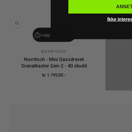
ANNE
Ikke intere
Legg i handlekurv
NOVRITSCH
Novritsch - Mini Gassdrevet
Granatkaster Gen-2 - 40 skudd
kr 1.199,00.-
Ordinær pris