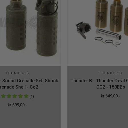
THUNDER B
THUNDER B
- Sound Grenade Set, Shock
Thunder B - Thunder Devil G
renade Shell - Co2
CO2 - 150BBs
kr 649,00.-
(1)
Ordinær pris
kr 699,00.-
Ordinær pris