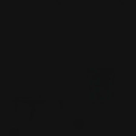
På salg!
På salg!