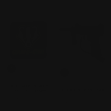
GAME-ON!
TIPPMANN
Patch - Game-On Badger
Tippmann 98 Custom Rental
Logo - PVC - Firkantet
kr 55,00.-
kr 69,00.-
Salgspris
Ordinær pris
kr 3.411,00.-
kr 3.790,00.-
Salgspris
Ordinær pris