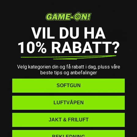
Velg kategorien din og få rabatt i dag, pluss våre
beste tips og anbefalinger
THOMPSON
SOFTGUN
Magasin - Thompson M1A1
Gassdrevet Airsoftrifle - Kort
Type
LUFTVÅPEN
kr 639,00.-
kr 799,00.-
Salgspris
Ordinær pris
JAKT & FRILUFT
BLACK BUNKER
Black Bunker - BM8 Survival
BEKLEDNING