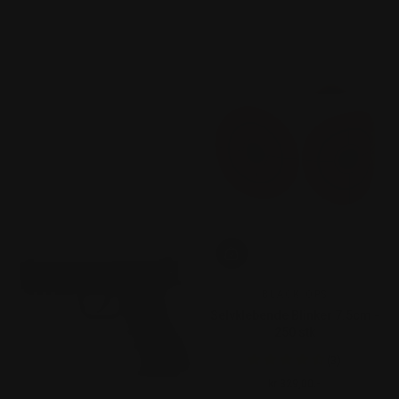
BLACK OPS
Selvklebende Blinker 7.5cm -
250 stk
(3)
kr 329,00.-
Ordinær pris