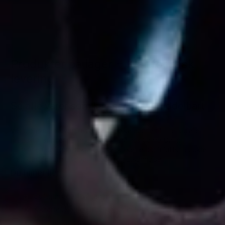
Produkter på lager – Klar for rask
levering
Se alle varer som kan sendes umiddelbart
Vil du ha varen levert raskt? I denne kategorien finner du alle
produkter som er på lager akkurat nå hos Game-On.no.
Luftvåpen, softgun, taktisk utstyr, kikkerter og friluftsprodukter
– alt klart for umiddelbar pakking og utsendelse.
Du finner her
Softgun og luftvåpen med tilgjengelig lager
Kikkerter, klær og tilbehør – klar til forsendelse
Startpakker og kampanjeprodukter