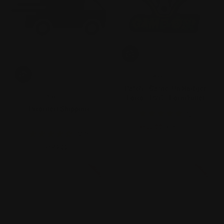
GAME-ON!
Patch - Game-On Badger
Logo - PVC - Formkuttet
GAME-ON!
Prioritert Shipping
(1)
kr 55,00.-
kr 69,00.-
Salgspris
Ordinær pris
(727)
kr 49,00.-
Ordinær pris
På salg!
På salg!