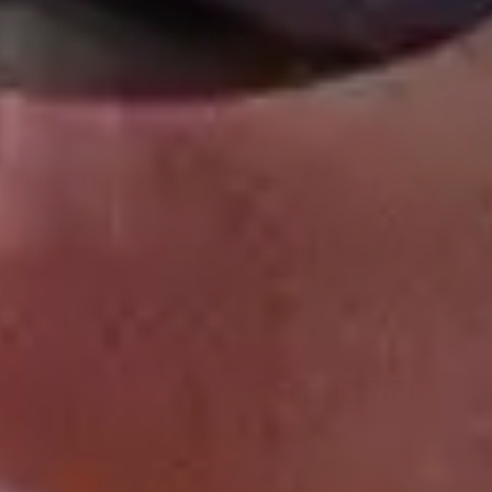
Fordeler med lagerførte produkter
Rask levering – sendes normalt innen 24 timer
Unngå ventetid og usikker lagerstatus
Enkel oversikt over hva som er tilgjengelig nå
Tips og anbefalinger
Bruk filteret for å sortere etter kategori eller pris. Alle
produktene her er fysisk på lager og klare for kjøp.
ANBEFALTE
KATEGORIER
Sjekk ut våre andre kategorier