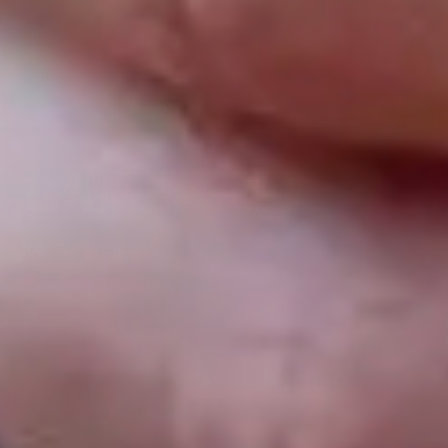
Facebook
Instagram
YouTube
TikTok
Twitter
Snapchat
KUNDESERVICE
POPULÆRE KATEGORIER
KUNDEKONTO
831
by