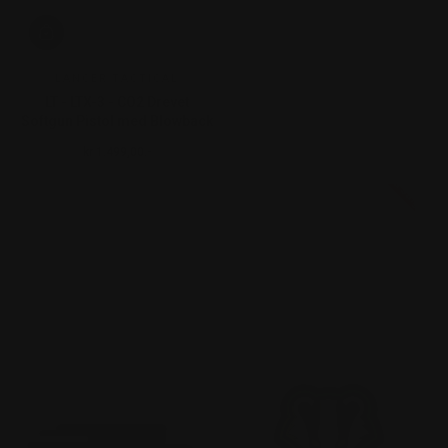
LANCER TACTICAL
LT - LTX-3 - CO2 Drevet
Softgun Pistol med Blowback
kr 1.499,00.-
Ordinær pris
På salg!