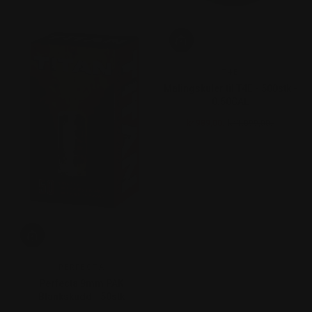
T4E
Malingskuler til T4E - 500stk -
0.50CAL
kr 989,00.-
kr 1.099,00.-
Salgspris
Ordinær pris
PERFECTA
Perfecta 9mm PAK
Blankskudd - 50stk