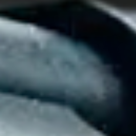
GLOCK
Glock 17 luftpistol med
blowback – 4.5mm BB CO2
– Umarex
(23)
BROWNING
kr 2.990,00.-
Ordinær pris
ANBEFALES!
Browning 1911 HME -
Springer
(18)
kr 799,00.-
Ordinær pris