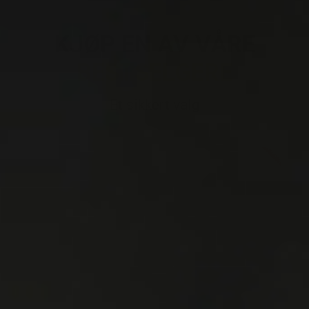
KJØP EN AV VÅRE
BESTSELGERE
Et sikkert valg
På salg!