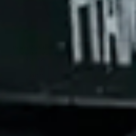
GLOCK
Umarex Glock 17 Gen4
HECKLER & KOCH
CO2 Luftpistol – Blowback,
H&K P30 ENB – Elektrisk
4.5mm BB
softgunpistol med
(20)
blowback
kr 3.690,00.-
(16)
Ordinær pris
kr 949,00.-
Ordinær pris