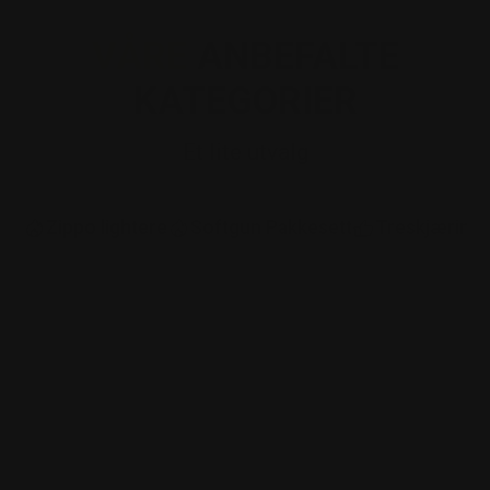
VÅRE
ANBEFALTE
KATEGORIER
Et lite utvalg
Zippo lightere
Softgun Pakkesett
Treskjæring