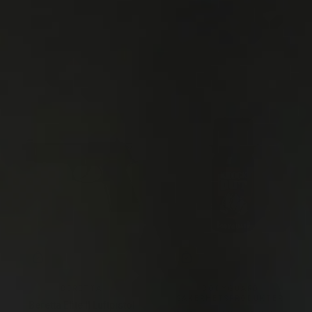
BERETTA
BODYGUARD
SÄKERHETSPRODUKTER
Beretta Elite II Luftpistol