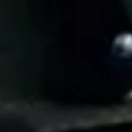
Glock 17 - Co2 drevet
Softgunpistol med
Blowback
(17)
SIG SAUER
Sig Sauer - P226 ASP
kr 2.790,00.-
Ordinær pris
Luftpistol 4.5mm Pellets -
Sort
(19)
kr 3.290,00.-
Ordinær pris
Fresh drops i nettbutikken!
NYHETER
FRA GAME-ON!
Sjekk ut de nyeste produktene som har
kommet inn i nettbutikken til Game-On!