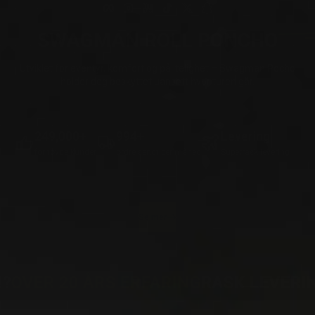
Facebook
Instagram
YouTube
TikTok
Twitter
Snapchat
SWAGMAN ROLL
PONCHO
Utviklet for eventyr, komfort og pålitelighet – Swagman Pocho
holder deg beskyttet uansett hvor turen går.
300,000+
1000+
Levering
fornøyde kunder
ordre sendt per måned
Superrask levering
Se mer
 20 ÅRS ERFARING
RASK LEVERING FR