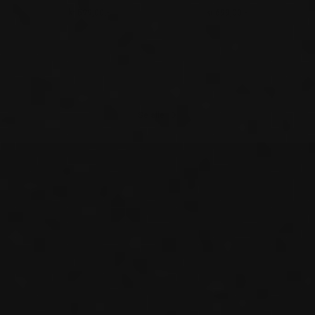
kr 599,00.-
kr 699,00.-
Ordinær pris
Ordinær pris
Se alle
Se Utvalget