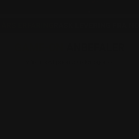
ERFARING
RASK LEVERING FRA NORSK 
GAME-ON
ANBEFALER
Våre mest populære kategorier