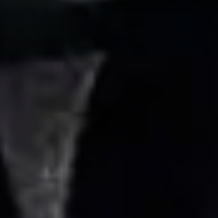
Rask levering!
14 dagers angrefrist
Overlegen kundeservice
Se nyheter!