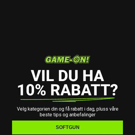
metallkonstruksjon etter de nøyaktige kvalitetskravene Zippo
har vært kjent for i generasjoner. Den er utstyrt med det
legendariske vindvegg-designet (skorstein med luftehull) rundt
veken, som sørger for at flammen brenner pålitelig under
nesten alle værforhold. Du får selvfølgelig også det ikoniske og
velkjente Zippo-klikket i det sekundet du flipper lokket åpent.
Dette er en standard "Classic Case"-modell med ideelle
dimensjoner som ligger perfekt balansert i hånden. Med en vekt
på ca. 57 gram føles den akkurat så robust og slitesterk som en
ekte amerikansk brukslighter skal.
Amerikansk toppkvalitet
Dette unike produktet er stolt produsert i Bradford, USA, og
kommer ferdig pakket i en original og miljøvennlig Zippo
gaveeske. Mekanismen er fullstendig gjenfyllbar, og slitedeler
som veke og tennstein (flinter) kan enkelt byttes ut ved behov
for en hel livstids bruk.
Velg kategorien din og få rabatt i dag, pluss våre
beste tips og anbefalinger
Anbefalt tilbehør for optimal ytelse:
SOFTGUN