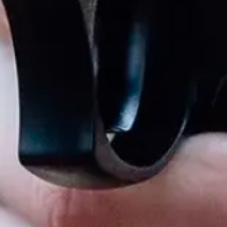
ZIPPO
Zippo Cool Chick Lighter
kr 579,00.-
Ordinær pris
Kundeanmeldelser
Utsolgt
Vær den første til å skrive en anmeldelse
Skriv en anmeldelse
Ingen elementer funnet