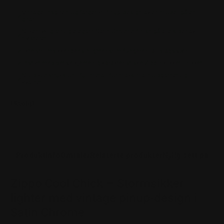
Vintage-inspirert og fargerikt Pinup-design av en modell på en
gitar
Silkemyk, glatt og elegant Satin Chrome-finish på alle sider av
hylsteret
Ekte stormsikker bensinlighter som fungerer i all slags vær
Utstyrt med det velkjente og karakteristiske Zippo-klikket i lokket
Solid konstruksjon i full metall for maksimal holdbarhet og
kvalitet
Utsolgt
Produktinfo
Omtaler
Relaterte produkter
Nylig sett på
Zippo Cool Chick – Stormsikker
lighter med vintage pinup-design i
Satin Chrome