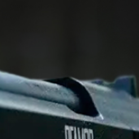
Dimensjoner (H x B x D)
57 mm x 38 mm x 12 mm
Vekt
Ca. 57 gram
Produksjonsland
USA (Bradford, PA)
Spesifikasjoner
Dokumenter
Info om aldersgrense