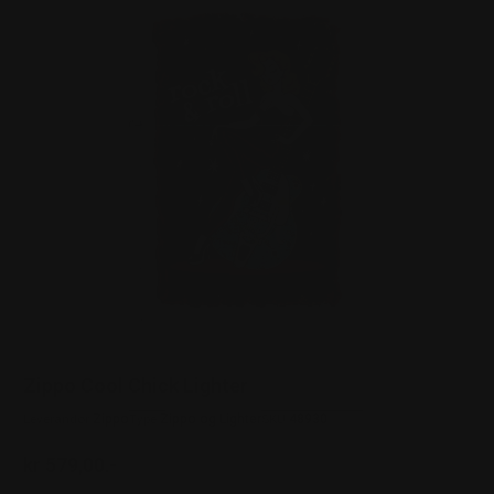
Zippo Cool Chick Lighter
Zippo
Zippo og Lighter
48930
Leverandør:
Type:
SKU:
kr 579,00.-
Ordinær pris