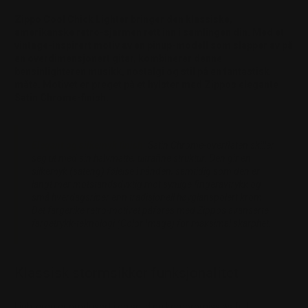
Zippo Cool Chick Lighter bringer den klassiske,
amerikanske retro-sjarmen rett inn i samlingen din. Med et
vintage-inspirert motiv av en pinup-modell som slapper av på
en overdimensjonert gitar, kombinerer denne
bensinlighteren musikk, nostalgi og stil på en fantastisk
måte. Motivet er preget på et hylster med Zippos elegante
Satin Chrome-finish.
Elegant og silkemyk finish:
Satin Chrome-overflaten skiller
seg ut med sin halvmatte, ultrafine struktur. Den gir en
silkemyk (sateng) følelse i hånden, samtidig som den er
langt mer motstandsdyktig mot synlige fingeravtrykk og
små hverdagsriper enn tradisjonell høyglanspolert krom.
Det fargerike retro-motivet påføres med Zippos avanserte
fargetrykk-teknologi (Color Image) for maksimal skarphet.
Klassisk stormsikker funksjonalitet
Lighteren er produsert i en solid og kompromissløs full-