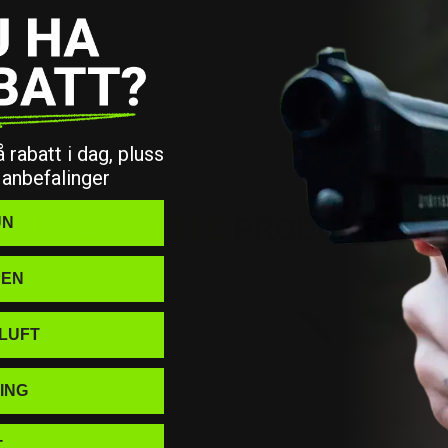
 rabatt i dag, pluss
 anbefalinger
NYLIG SETTE
PRODUKTER
UN
PEN
På salg!
ILUFT
ING
T