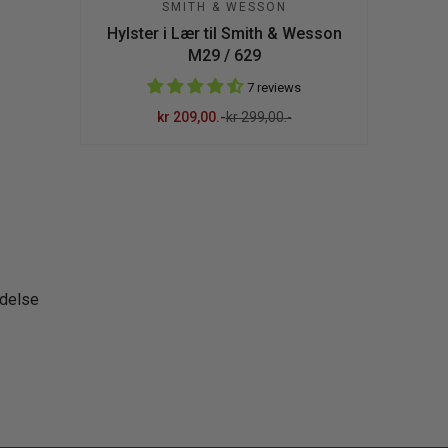
SMITH & WESSON
Hylster i Lær til Smith & Wesson
M29 / 629
7 reviews
kr 209,00.-
kr 299,00.-
Salgspris
Ordinær pris
ldelse