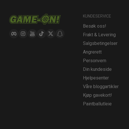
KUNDESERVICE
Besøk oss!
Facebook
Instagram
YouTube
TikTok
Twitter
Snapchat
Frakt & Levering
Salgsbetingelser
Angrerett
Personvern
Din kundeside
Hjelpesenter
Våre bloggartikler
Kjøp gavekort!
Paintballutleie