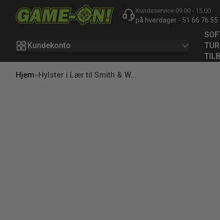
Kundeservice 09.00 - 15.00
Hopp til innhold
på hverdager - 51 66 76 55
SOF
Kundekonto
TUR
TIL
Hjem
Hylster i Lær til Smith & W...
opp til produktinfo