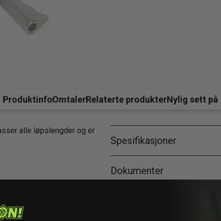
Produktinfo
Omtaler
Relaterte produkter
Nylig sett på
asser alle løpslengder og er
Spesifikasjoner
Dokumenter
Info om aldersgrense