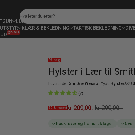
Hva leter du etter?
TGUN
LUFTVÅPEN
PAINTBALL
SIKTER & OPTIKK
SIKKERH
UTSTYR
KLÆR & BEKLEDNING
TAKTISK BEKLEDNING
DIV
SALG
BUD
På salg!
Hylster i Lær til Sm
Smith & Wesson
Hylster
Leverandør:
Type:
SKU:
(7)
kr 209,00.-
kr 299,00.-
30 % rabatt
Salgspris
Ordinær pris
Rask levering fra norsk lager
Over 