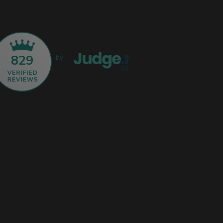
829
by