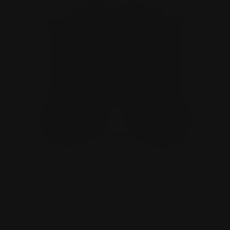
Amomax - Hylster til Glock Magasiner
Amomax
Hylster
AM-MP-G3
Leverandør:
Type:
SKU:
Farge:
Sort