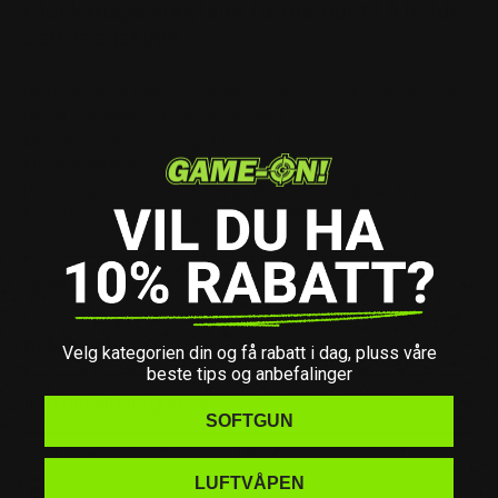
Glock magasinhylster formstøpt til å holde
2stk magasiner
Hylsteret sikrer magasinene godt, selv med mye bevegelse, og
gjør at magasinene er lett tilgjengelig.
Medfølger beltefeste. Også kompatibel med drop-leg plattform
og molle-adapter.
Passer blant annet Tokyo Marui, WE, KJW, KSC, KWA, ATP,
ISSC, G17, G19, G18 og lignende modeller.
Spesifikasjoner
Dokumenter
Velg kategorien din og få rabatt i dag, pluss våre
beste tips og anbefalinger
Info om aldersgrense
SOFTGUN
LUFTVÅPEN