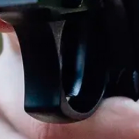
kr 299,00.-
Ordinær pris
Kundeanmeldelser
Vær den første til å skrive en anmeldelse
Skriv en anmeldelse
Ingen elementer funnet
Facebook
Instagram
YouTube
TikTok
Twitter
Snapchat