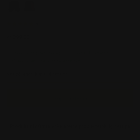
(8)
kr 299,00.-
Ordinær pris
Rask levering fra norsk lager
Over 20 års erfaring
Trygg handel med norsk kundeservice
Nok på lager! Klar til å sendes
Legg i handlekurv
Produktinfo
Omtaler
Relaterte produkter
Nylig sett på