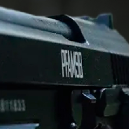
AMOMAX
Amomax - Hylster til Glock
Magasiner
8 reviews