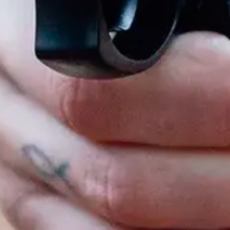
Skriv en anmeldelse
Facebook
Instagram
YouTube
TikTok
Twitter
Snapchat
KUNDESERVICE
POPULÆRE KATEGORIER
KUNDEKONTO
831
by