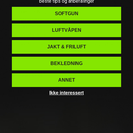
beste tips og anbefalinger
Total lengde:
760mm
Vekt:
ca.800g
SOFTGUN
Magasinkapasitet:
opptil 400 BBs
Rail:
ingen
LUFTVÅPEN
Blowback:
nei
Buck Lever Action er et enkelt og underholdende luftvåpen for
JAKT & FRILUFT
deg som vil ha en lett og nostalgisk BB-rifle til avslappet
blinkskyting hjemme eller på hytta.
BEKLEDNING
Spesifikasjoner
ANNET
Dokumenter
Ikke interessert
Info om aldersgrense