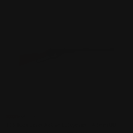
På salg!
ANBEFALES!
105 Buck Lever Action Luftgevær - 4.5mm BB