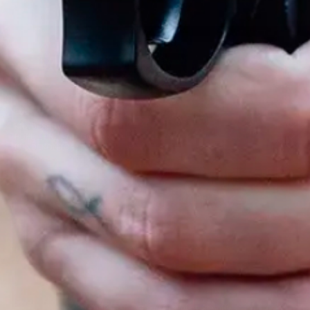
Facebook
Instagram
YouTube
TikTok
Twitter
Snapchat
KUNDESERVICE
POPULÆRE KATEGORIER
KUNDEKONTO
804
by
© 2026,
Game-On.no
Drevet av Shopify