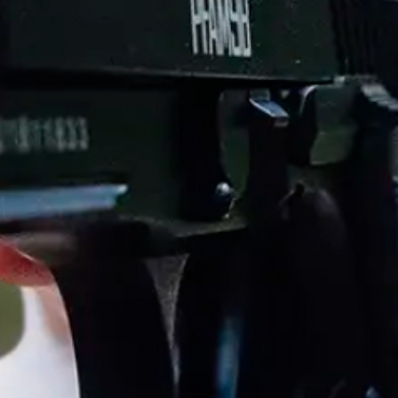
NEW WARRIOR
NW - Premium Luftfilter til
Kompressor og
Håndpumpe
4 reviews
kr 1.499,00.-
Ordinær pris
Utsolgt
Kundeanmeldelser
Vær den første til å skrive en anmeldelse
Skriv en anmeldelse
Ingen elementer funnet