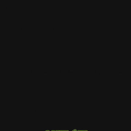
kr 1.499,00.-
Ordinær pris
Rask levering fra norsk lager
Over 20 års erfaring
Trygg handel med norsk kundeservice
Utsolgt
Produktinfo
Omtaler
Relaterte produkter
Nylig sett på
Et premium luftfilter til PCP trykkluft som fjerner opp til 99% av
fukten i luften og forlenger levetiden på PCP utstyret ditt.
Filteret kommer med diverse pakninger samt en 500mm lang
fylleslange med hun-QD hurtigkobling (standard 8mm). Selve
filteret har han-QD hurtigkobling.
Filteret kan kobles mellom fyllestasjonen din (for eksempel en
dykkertank eller håndpumpe) og luftvåpenet.