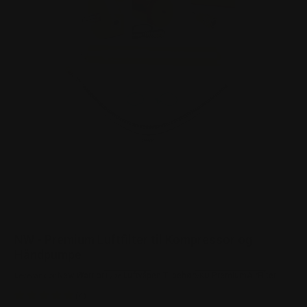
NW - Premium Luftfilter til Kompressor og
Håndpumpe
New Warrior
Luftvåpen Tilbehør
PremiumAirFilter
Leverandør:
Type:
SKU:
(4)